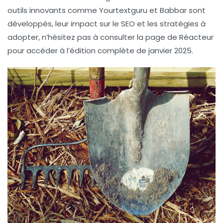
outils innovants comme
Yourtextguru
et
Babbar
sont
développés, leur impact sur le SEO et les stratégies à
adopter, n’hésitez pas à consulter la page de Réacteur
pour accéder à l’édition complète de janvier 2025.