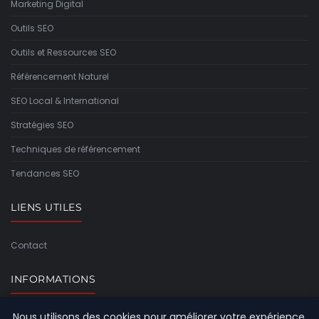
Marketing Digital
Outils SEO
Outils et Ressources SEO
Référencement Naturel
SEO Local & International
Stratégies SEO
Techniques de référencement
Tendances SEO
LIENS UTILES
Contact
INFORMATIONS
Nous utilisons des cookies pour améliorer votre expérience
Plan du site