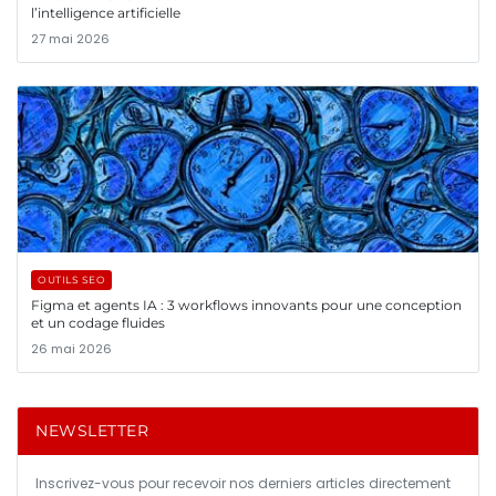
l’intelligence artificielle
27 mai 2026
OUTILS SEO
Figma et agents IA : 3 workflows innovants pour une conception
et un codage fluides
26 mai 2026
NEWSLETTER
Inscrivez-vous pour recevoir nos derniers articles directement