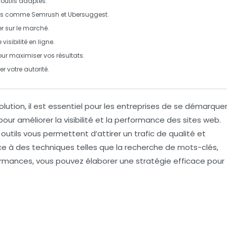
 outils adaptés.
cés comme
Semrush
et
Ubersuggest
.
r sur le marché.
e
visibilité
en ligne.
ur maximiser vos résultats.
r votre autorité.
tion, il est essentiel pour les entreprises de se démarque
 pour améliorer la
visibilité
et la
performance
des sites web.
 outils vous permettent d’attirer un trafic de qualité et
ce à des techniques telles que la recherche de
mots-clés
,
rformances, vous pouvez élaborer une stratégie efficace pour