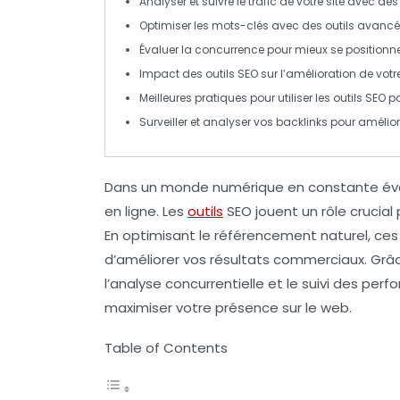
Analyser et suivre le
trafic
de votre site avec des
Optimiser les
mots-clés
avec des outils avan
Évaluer la
concurrence
pour mieux se positionne
Impact des
outils SEO
sur l’amélioration de votr
Meilleures pratiques pour utiliser les
outils SEO
po
Surveiller et analyser vos
backlinks
pour améliore
Dans un monde numérique en constante évolu
en ligne. Les
outils
SEO
jouent un rôle crucial
En optimisant le
référencement naturel
, ces
d’améliorer vos
résultats commerciaux
. Grâ
l’analyse concurrentielle et le suivi des pe
maximiser votre présence sur le web.
Table of Contents