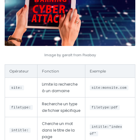
Image by geralt from Pixabay
Opérateur
Fonction
Exemple
Limite la recherche
site:
site:monsite.com
à un domaine
Recherche un type
filetype:
filetype:pdf
de fichier spécifique
Cherche un mot
intitle:"index
dans le titre de la
intitle:
of"
page