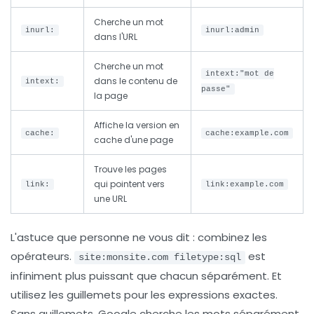
Cherche un mot
inurl:
inurl:admin
dans l'URL
Cherche un mot
intext:"mot de
dans le contenu de
intext:
passe"
la page
Affiche la version en
cache:
cache:example.com
cache d'une page
Trouve les pages
qui pointent vers
link:
link:example.com
une URL
L'astuce que personne ne vous dit : combinez les
opérateurs.
est
site:monsite.com filetype:sql
infiniment plus puissant que chacun séparément. Et
utilisez les guillemets pour les expressions exactes.
Sans guillemets, Google cherche les mots séparément.