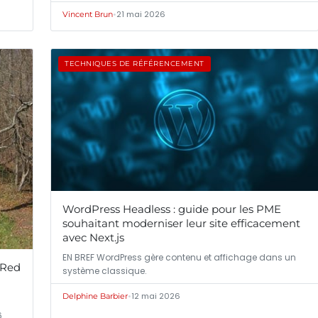
•
21 mai 2026
Vincent Brun
TECHNIQUES DE RÉFÉRENCEMENT
WordPress Headless : guide pour les PME
souhaitant moderniser leur site efficacement
avec Next.js
EN BREF WordPress gère contenu et affichage dans un
nRed
système classique.
•
12 mai 2026
Delphine Barbier
6