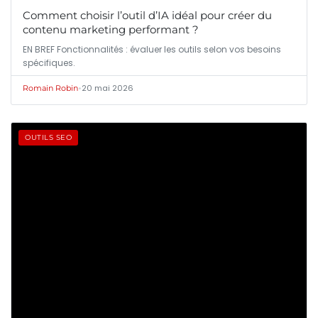
Comment choisir l’outil d’IA idéal pour créer du
contenu marketing performant ?
EN BREF Fonctionnalités : évaluer les outils selon vos besoins
spécifiques.
•
20 mai 2026
Romain Robin
OUTILS SEO