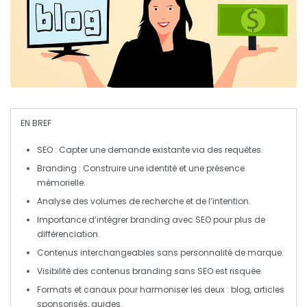
EN BREF
SEO
: Capter une demande existante via des
requêtes
.
Branding
: Construire une
identité
et une
présence
mémorielle
.
Analyse des
volumes de recherche
et de l’
intention
.
Importance d’intégrer
branding
avec
SEO
pour plus de
différenciation
.
Contenus
interchangeables
sans personnalité de marque.
Visibilité
des contenus
branding
sans
SEO
est risquée.
Formats et canaux pour harmoniser les deux :
blog
,
articles
sponsorisés
,
guides
.