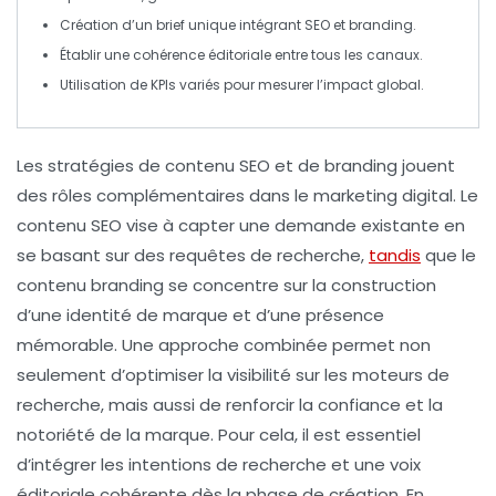
Création d’un
brief unique
intégrant
SEO
et
branding
.
Établir une
cohérence éditoriale
entre tous les
canaux
.
Utilisation de
KPIs
variés pour mesurer l’impact global.
Les
stratégies de contenu SEO
et de
branding
jouent
des rôles complémentaires dans le marketing digital. Le
contenu SEO vise à capter une
demande existante
en
se basant sur des requêtes de recherche,
tandis
que le
contenu branding se concentre sur la construction
d’une
identité de marque
et d’une
présence
mémorable
. Une approche combinée permet non
seulement d’optimiser la visibilité sur les moteurs de
recherche, mais aussi de renforcir
la confiance
et la
notoriété
de la marque. Pour cela, il est essentiel
d’intégrer les
intentions de recherche
et une
voix
éditoriale
cohérente dès la phase de création. En