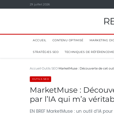
29 juillet 2026
R
ACCUEIL
CONTENU OPTIMISÉ
MARKETING DIG
STRATÉGIES SEO
TECHNIQUES DE RÉFÉRENCEM
Accueil
Outils SEO
MarketMuse : Découverte de cet outi
OUTILS SEO
MarketMuse : Découver
par l’IA qui m’a véri
EN BREF MarketMuse : un outil d’IA po