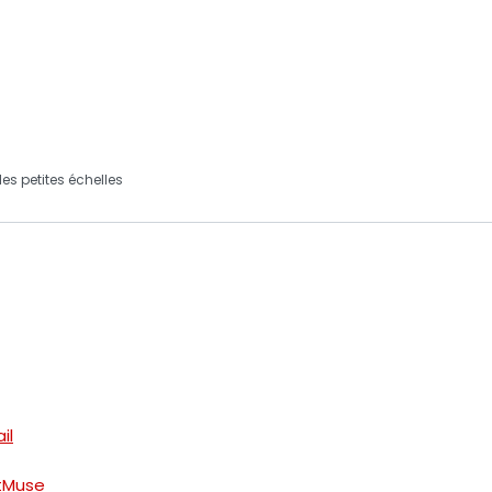
les petites échelles
il
etMuse