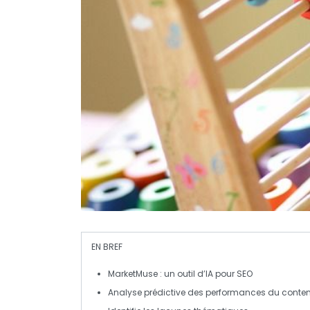
EN BREF
MarketMuse
: un outil d’
IA
pour
SEO
Analyse
prédictive
des performances du conte