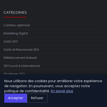
CATÉGORIES
Contenu optimisé
Marketing Digital
Outils SEO
Outils et Ressources SEO
Référencement Naturel
SEO Local & International
Stratégies SEO
Nous utilisons des cookies pour améliorer votre expérience
Techniques de référencement
de navigation. En poursuivant, vous acceptez notre
Tendances SEO
politique de confidentialité.
En savoir plus
Accepter
Refuser
LIENS UTILES