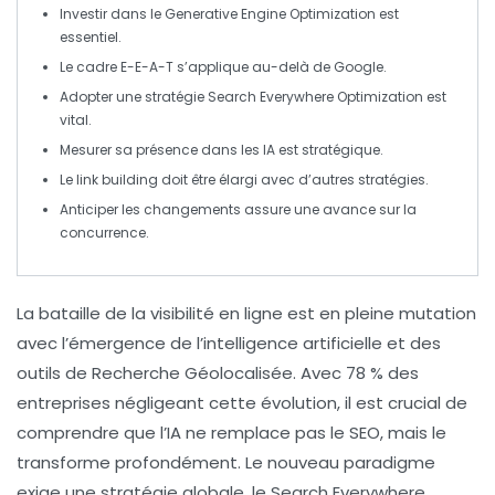
Investir dans le
Generative Engine Optimization
est
essentiel.
Le cadre
E-E-A-T
s’applique au-delà de Google.
Adopter une stratégie
Search Everywhere Optimization
est
vital.
Mesurer sa présence dans les
IA
est stratégique.
Le
link building
doit être élargi avec d’autres stratégies.
Anticiper les changements assure une avance sur la
concurrence.
La bataille de la visibilité en ligne est en pleine mutation
avec l’émergence de l’
intelligence artificielle
et des
outils de
Recherche Géolocalisée
. Avec 78 % des
entreprises négligeant cette évolution, il est crucial de
comprendre que l’IA ne remplace pas le
SEO
, mais le
transforme profondément. Le nouveau paradigme
exige une stratégie globale, le
Search Everywhere