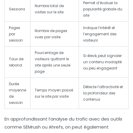
Permet d’évaluer la
Nombre total de
Sessions
popularité globale du
visites sur le site
site
Pages
Indique l’intérêt et
Nombre de pages
par
l’engagement des
vues par visite
session
visiteurs
Pourcentage de
Si élevé, peut signaler
Taux de
visiteurs quittant le
un contenu inadapté
rebond
site après une seule
ou peu engageant
page
Durée
Détecte l’attractivité et
moyenne
Temps moyen passé
la profondeur des
de
sur le site par visite
contenus
session
En approfondissant l’analyse du trafic avec des outils
comme
SEMrush
ou
Ahrefs
, on peut également