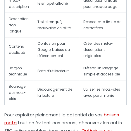
méta-
description unique
le snippet affiché
description
pour chaque page
Description
Texte tronqué,
Respecter la limite de
trop
mauvaise visibilité
caractères
longue
Confusion pour
Créer des méta-
Contenu
Google, baisse du
descriptions
dupliqué
référencement
originales
Jargon
Préférer un langage
Perte d’utilisateurs
technique
simple et accessible
Bourrage
Découragement de
Utiliser les mots-clés
de mots-
la lecture
avec parcimonie
clés
Pour exploiter pleinement le potentiel de vos
balises
meta
tout en évitant ces erreurs, découvrez les outils
SEO indispensables dans ce guide :
Optimiser vos