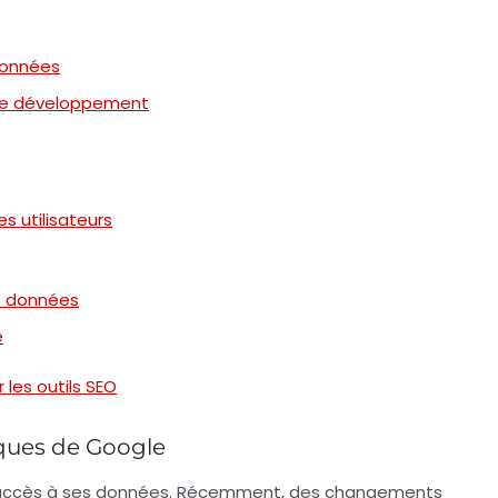
données
 le développement
s utilisateurs
es données
e
 les outils SEO
ques de Google
 l’accès à ses données. Récemment, des changements