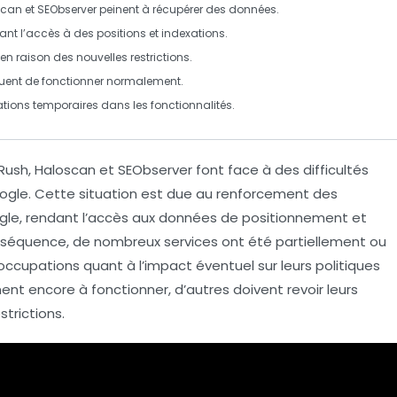
scan
et
SEObserver
peinent à récupérer des
données
.
vant l’accès à des
positions
et
indexations
.
 raison des nouvelles restrictions.
nuent de fonctionner normalement.
ations
temporaires dans les fonctionnalités.
MRush, Haloscan et SEObserver font face à des difficultés
ogle. Cette situation est due au renforcement des
ogle, rendant l’accès aux données de positionnement et
conséquence, de nombreux services ont été partiellement ou
ccupations quant à l’impact éventuel sur leurs politiques
ent encore à fonctionner, d’autres doivent revoir leurs
trictions.