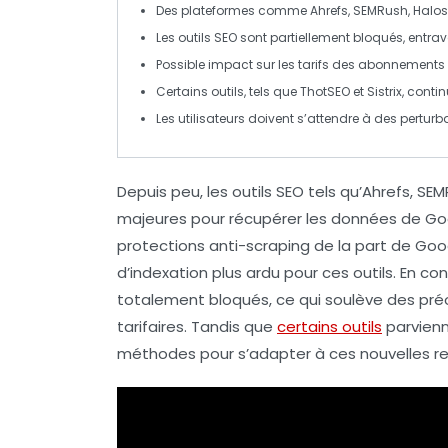
Des plateformes comme
Ahrefs
,
SEMRush
,
Halo
Les
outils SEO
sont partiellement bloqués, entra
Possible impact sur les
tarifs
des abonnements en
Certains outils, tels que
ThotSEO
et
Sistrix
, conti
Les utilisateurs doivent s’attendre à des
perturb
Depuis peu, les outils SEO tels qu’Ahrefs, SE
majeures pour récupérer les données de Go
protections anti-scraping de la part de Go
d’indexation plus ardu pour ces outils. En 
totalement bloqués, ce qui soulève des préo
tarifaires. Tandis que
certains outils
parvienn
méthodes pour s’adapter à ces nouvelles res