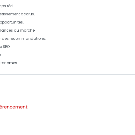
ps réel
.
estissement
accrus.
opportunités
.
dances du marché.
er des recommandations.
e SEO.
e.
utonomes.
éférencement