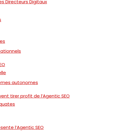
es Directeurs Digitaux
s
ses
ationnels
SEO
elle
tèmes autonomes
nt tirer profit de l’Agentic SEO
équates
ésente l’Agentic SEO