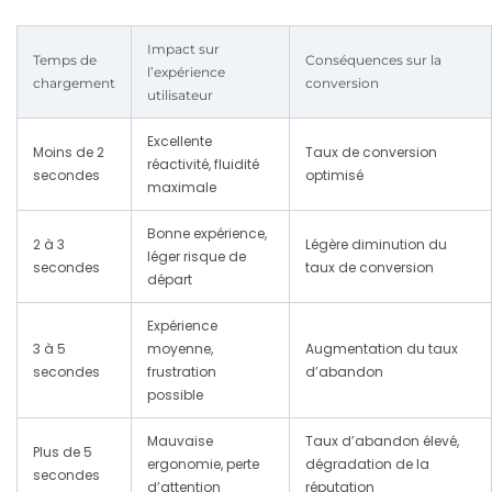
Impact sur
Temps de
Conséquences sur la
l’expérience
chargement
conversion
utilisateur
Excellente
Moins de 2
Taux de conversion
réactivité, fluidité
secondes
optimisé
maximale
Bonne expérience,
2 à 3
Légère diminution du
léger risque de
secondes
taux de conversion
départ
Expérience
3 à 5
moyenne,
Augmentation du taux
secondes
frustration
d’abandon
possible
Mauvaise
Taux d’abandon élevé,
Plus de 5
ergonomie, perte
dégradation de la
secondes
d’attention
réputation