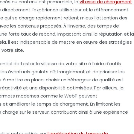
accès
au contenu est primordiale, la
vitesse de chargement
ce directement l’expérience utilisateur et le référencement
ite qui se charge rapidement retient mieux l’attention des
e avec les contenus proposés. À l’inverse, des temps de
une forte
taux de rebond
, impactant ainsi la réputation et la
cela, il est indispensable de mettre en œuvre des stratégies
votre site.
entiel de
tester la vitesse
de votre site à l’aide d’outils
 les éventuels goulots d’étranglement et de prioriser les
s à mettre en place, choisir un
hébergeur de qualité
est
ctivité et une disponibilité optimisées. Par ailleurs, la
de formats modernes comme le WebP peuvent
rs et améliorer le temps de chargement. En limitant les
 charge sur le serveur, contribuant ainsi à une expérience
lter notre article sur
l’amélioration du temps de