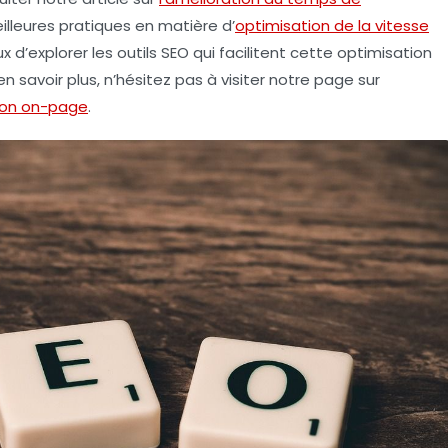
illeures pratiques en matière d’
optimisation de la vitesse
x d’explorer les
outils SEO
qui facilitent cette optimisation
 savoir plus, n’hésitez pas à visiter notre page sur
tion on-page
.