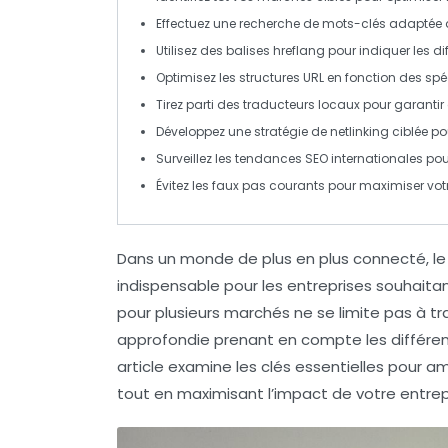
Effectuez une
recherche de mots-clés
adaptée à
Utilisez des
balises hreflang
pour indiquer les dif
Optimisez les
structures URL
en fonction des spéc
Tirez parti des
traducteurs locaux
pour garantir 
Développez une stratégie de
netlinking
ciblée p
Surveillez les
tendances SEO
internationales pour
Évitez les
faux pas
courants pour maximiser vot
Dans un monde de plus en plus connecté, l
indispensable pour les entreprises souhaita
pour plusieurs marchés ne se limite pas à t
approfondie prenant en compte les différenc
article examine les
clés
essentielles pour am
tout en maximisant l’impact de votre entrepri