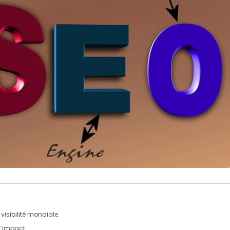
e
visibilité mondiale
.
l’impact.