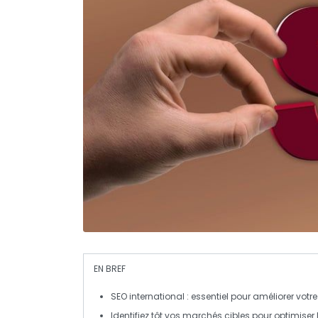
EN BREF
SEO international
: essentiel pour améliorer votr
Identifiez tôt vos
marchés cibles
pour optimiser 