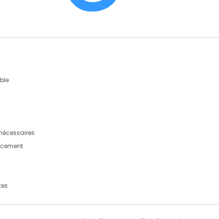
ble
nécessaires
encement
tes