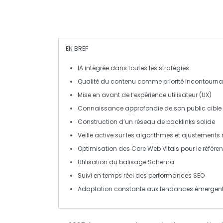
EN BREF
IA
intégrée dans toutes les stratégies
Qualité du contenu
comme priorité incontourna
Mise en avant de l’
expérience utilisateur (UX)
Connaissance approfondie de son
public cible
Construction d’un
réseau de backlinks
solide
Veille active sur les
algorithmes
et ajustements 
Optimisation des
Core Web Vitals
pour le référ
Utilisation du
balisage Schema
Suivi en temps réel des
performances SEO
Adaptation constante aux
tendances
émergen