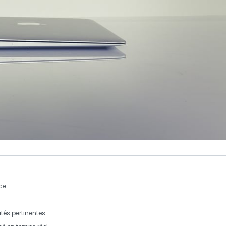
ce
ités pertinentes