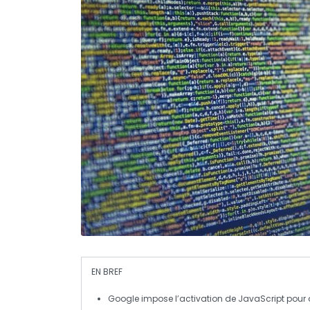
EN BREF
Google
impose l’activation de
JavaScript
pour 