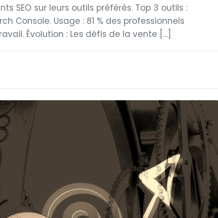
s SEO sur leurs outils préférés. Top 3 outils :
ch Console. Usage : 81 % des professionnels
vail. Évolution : Les défis de la vente […]