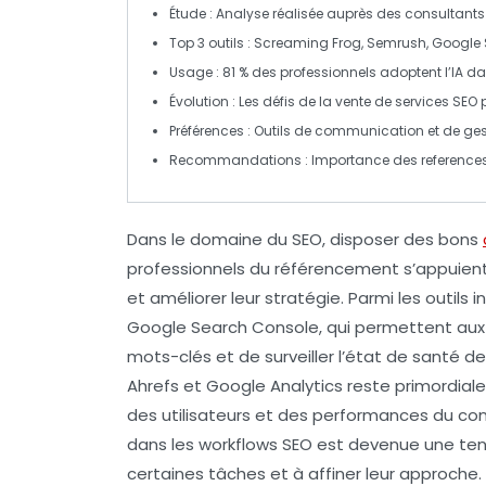
Étude
: Analyse réalisée auprès des
consultants
Top 3 outils
:
Screaming Frog
,
Semrush
,
Google 
Usage
: 81 % des professionnels adoptent l’
IA
dan
Évolution
: Les défis de la
vente de services SEO
p
Préférences
: Outils de communication et de gesti
Recommandations
: Importance des
references
Dans le domaine du SEO, disposer des bons
professionnels du référencement s’appuient 
et améliorer leur stratégie. Parmi les outils
Google Search Console
, qui permettent aux
mots-clés et de surveiller l’état de santé de 
Ahrefs
et
Google Analytics
reste primordia
des utilisateurs et des performances du conten
dans les workflows SEO est devenue une ten
certaines tâches et à affiner leur approch