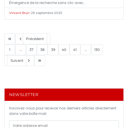
Émergence de la recherche sans clic avec…
•
28 septembre 2025
Vincent Brun
Précédent
1
...
37
38
39
40
41
...
130
Suivant
NEWSLETTER
Inscrivez-vous pour recevoir nos derniers articles directement
dans votre boîte mail.