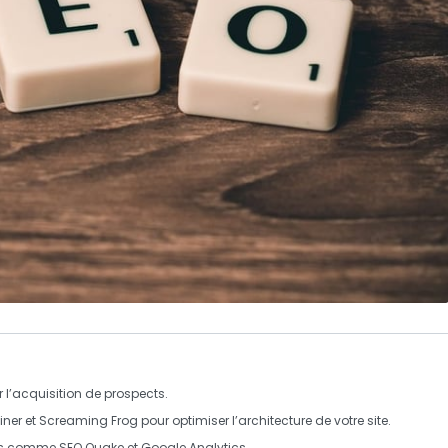
 l’
acquisition
de
prospects
.
r et Screaming Frog pour optimiser l’
architecture
de votre site.
ils comme SEO Quake et Google Analytics.