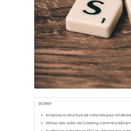
EN BREF
Analysez la
structure
de votre site pour améliorer
Utilisez des outils de
Crawling
comme LinkExamine
Auditez les
indicateurs SEO
en utilisant des out