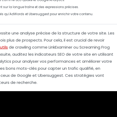
t sur la
longue traîne
et des expressions précises.
els qu’AdWords et Ubersuggest pour enrichir votre contenu.
essite une
analyse précise
de la structure de votre site. Les
fois plus de prospects
. Pour cela, il est crucial de revoir
utils
de
crawling
comme
LinkExaminer
ou
Screaming Frog
nsuite, auditez les
indicateurs SEO
de votre site en utilisant
lytics
pour analyser vos performances et améliorer votre
 les bons mots-clés
pour capter un trafic qualifié, en
e ceux de
Google
et
Ubersuggest
. Ces stratégies vont
moteurs de recherche.