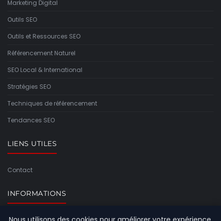
Marketing Digital
Outils SEO
Outils et Ressources SEO
Référencement Naturel
SEO Local & International
Stratégies SEO
Techniques de référencement
Tendances SEO
LIENS UTILES
Contact
INFORMATIONS
Nous utilisons des cookies pour améliorer votre expérience
Plan du site