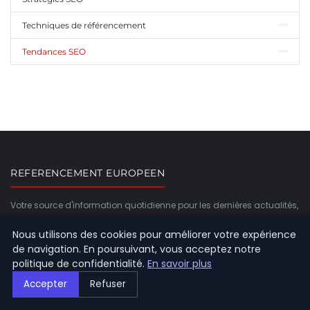
Techniques de référencement
Tendances SEO
REFERENCEMENT EUROPEEN
Votre source d'information quotidienne pour les dernières actualités,
tendances et analyses.
Nous utilisons des cookies pour améliorer votre expérience
de navigation. En poursuivant, vous acceptez notre
CATÉGORIES
politique de confidentialité.
En savoir plus
Accepter
Refuser
Contenu optimisé