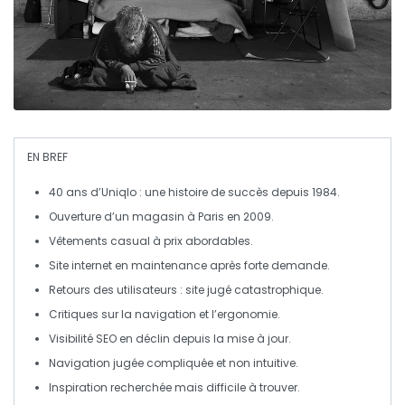
EN BREF
40 ans
d’Uniqlo : une histoire de succès depuis 1984.
Ouverture d’un magasin à
Paris
en 2009.
Vêtements
casual
à prix
abordables
.
Site
internet
en maintenance après forte demande.
Retours des utilisateurs : site jugé
catastrophique
.
Critiques sur la
navigation
et l’
ergonomie
.
Visibilité
SEO
en déclin depuis la mise à jour.
Navigation jugée
compliquée
et
non intuitive
.
Inspiration recherchée mais
difficile à trouver
.