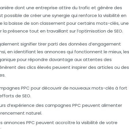
nière dont une entreprise attire du trafic et génère des
st possible de créer une synergie qui renforce la visibilité en
ate la baisse de son classement pour certains
mots-clés
, une
 la présence tout en travaillant sur l’optimisation de
SEO
.
alement signifier tirer parti des données d’engagement
nsi, en identifiant les annonces qui fonctionnent le mieux, le
organique pour répondre davantage aux attentes des
énèrent des clics élevés peuvent inspirer des articles ou des
es.
 campagnes
PPC
pour découvrir de nouveaux
mots-clés
à fort
 efforts de
SEO
.
ours d’expérience des campagnes
PPC
peuvent alimenter
férencement naturel.
es annonces
PPC
peuvent accroître la visibilité de votre