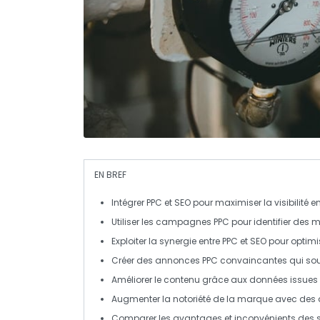
EN BREF
Intégrer
PPC
et
SEO
pour maximiser la visibilité en
Utiliser les
campagnes PPC
pour identifier des m
Exploiter la synergie entre
PPC
et
SEO
pour optimi
Créer des annonces PPC convaincantes qui sout
Améliorer le
contenu
grâce aux données issues
Augmenter la notoriété de la marque avec des 
Comparer les avantages et inconvénients des 