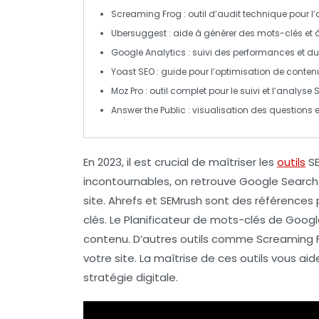
Screaming Frog
: outil d’audit technique pour l’
Ubersuggest
: aide à générer des
mots-clés
et 
Google Analytics
: suivi des performances et du
Yoast SEO
: guide pour l’optimisation de conten
Moz Pro
: outil complet pour le suivi et l’analyse 
Answer the Public
: visualisation des questions e
En 2023, il est crucial de maîtriser les
outils
S
incontournables, on retrouve
Google Search
site.
Ahrefs
et
SEMrush
sont des références p
clés
. Le
Planificateur de mots-clés de Goog
contenu
. D’autres outils comme
Screaming 
votre site. La maîtrise de ces outils vous ai
stratégie digitale.