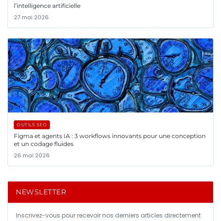
l’intelligence artificielle
27 mai 2026
OUTILS SEO
Figma et agents IA : 3 workflows innovants pour une conception
et un codage fluides
26 mai 2026
NEWSLETTER
Inscrivez-vous pour recevoir nos derniers articles directement