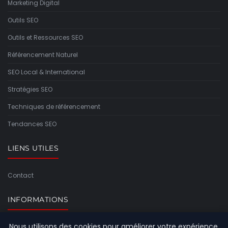
Marketing Digital
Outils SEO
Outils et Ressources SEO
Référencement Naturel
SEO Local & International
Stratégies SEO
Techniques de référencement
Tendances SEO
LIENS UTILES
Contact
INFORMATIONS
Nous utilisons des cookies pour améliorer votre expérience
Plan du site