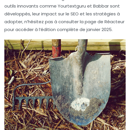
outils innovants comme
Yourtextguru
et
Babbar
sont
développés, leur impact sur le SEO et les stratégies à
adopter, n’hésitez pas à consulter la page de Réacteur
pour accéder à l’édition complète de janvier 2025.