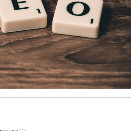
arketing
et
SEO