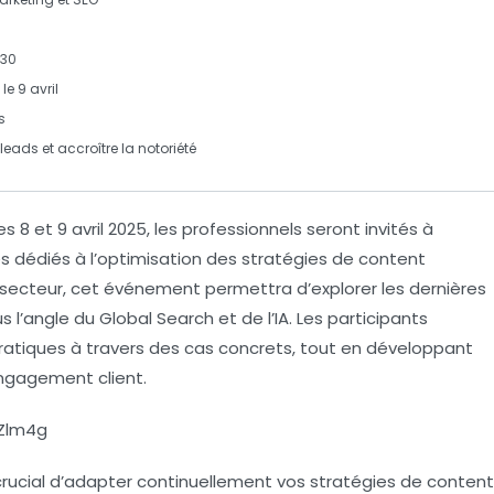
h30
e 9 avril
s
leads et accroître la notoriété
les
8 et 9 avril 2025
, les professionnels seront invités à
es
dédiés à l’optimisation des
stratégies de content
 secteur, cet événement permettra d’explorer les dernières
s l’angle du
Global Search
et de l’
IA
. Les participants
ratiques à travers des cas concrets, tout en développant
ngagement client.
Zlm4g
 crucial d’adapter continuellement vos
stratégies de content