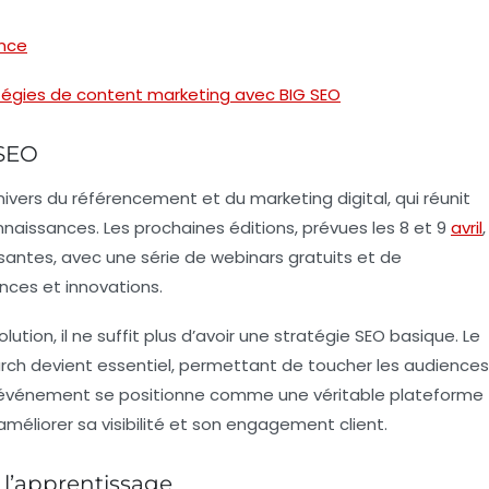
ence
tégies de content marketing avec BIG SEO
 SEO
nivers du
référencement
et du
marketing digital
, qui réunit
naissances. Les prochaines éditions, prévues les 8 et 9
avril
,
ssantes, avec une série de
webinars
gratuits et de
ces et innovations.
ion, il ne suffit plus d’avoir une stratégie
SEO
basique. Le
rch
devient essentiel, permettant de toucher les audiences
et événement se positionne comme une véritable plateforme
éliorer sa visibilité et son engagement client.
 l’apprentissage