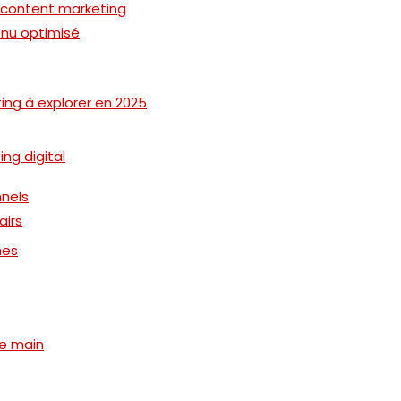
t content marketing
enu optimisé
ng à explorer en 2025
ing digital
nnels
airs
hes
de main