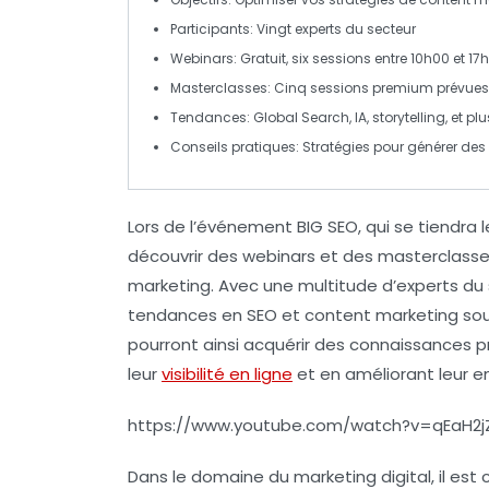
Participants
: Vingt experts du secteur
Webinars
: Gratuit, six sessions entre 10h00 et 17
Masterclasses
: Cinq sessions premium prévues l
Tendances
: Global Search, IA, storytelling, et plu
Conseils pratiques
: Stratégies pour générer des 
Lors de l’événement
BIG SEO
, qui se tiendra 
découvrir des
webinars
et des
masterclass
marketing
. Avec une multitude d’experts du
tendances en SEO
et
content marketing
sou
pourront ainsi acquérir des connaissances p
leur
visibilité en ligne
et en améliorant leur e
https://www.youtube.com/watch?v=qEaH2j
Dans le domaine du marketing digital, il est