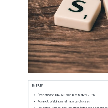
EN BREF
Événement
: BIG SEO les 8 et 9 avril 2025
Format
: Webinars et masterclasses
Objectifs
: Optimiser vos stratégies de
content m