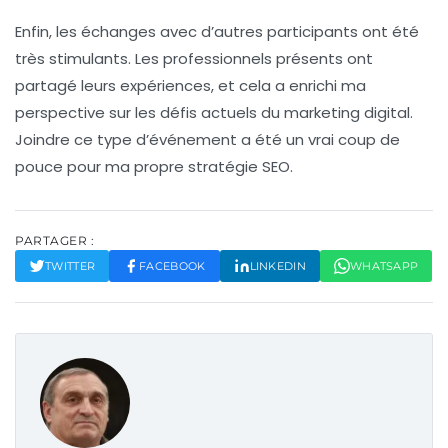
Enfin, les échanges avec d’autres participants ont été
très stimulants. Les professionnels présents ont
partagé leurs expériences, et cela a enrichi ma
perspective sur les défis actuels du
marketing digital
.
Joindre ce type d’événement a été un vrai coup de
pouce pour ma propre stratégie
SEO
.
PARTAGER :
TWITTER
FACEBOOK
LINKEDIN
WHATSAPP