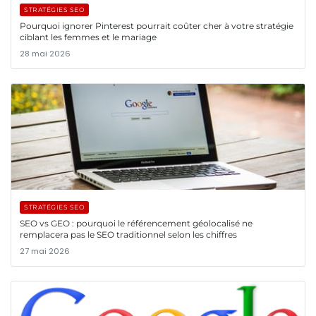
STRATÉGIES SEO
Pourquoi ignorer Pinterest pourrait coûter cher à votre stratégie
ciblant les femmes et le mariage
28 mai 2026
STRATÉGIES SEO
SEO vs GEO : pourquoi le référencement géolocalisé ne
remplacera pas le SEO traditionnel selon les chiffres
27 mai 2026