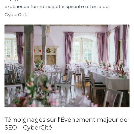
expérience formatrice et inspirante offerte par
CyberCité.
Témoignages sur l’Événement majeur de
SEO – CyberCité