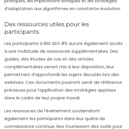
pratiques, les implications éthiques et les stratégies
d’adaptation aux algorithmes en constante évolution.
Des ressources utiles pour les
participants
Les participants à
BIG SEO #6
auront également accès
à une multitude de ressources supplémentaires. Des
guides, des études de cas et des articles
complémentaires seront mis à leur disposition, leur
permettant d’approfondir les sujets discutés lors des
webinars. Ces documents pourront servir de référence
précieuse pour l’application des stratégies apprises
dans le cadre de leur propre travail.
Les ressources de l’événement soutiendront
également les participants dans leur quête de
connaissance continue, leur fournissant des outils pour