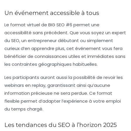
Un événement accessible à tous
Le format virtuel de
BIG SEO #6
permet une
accessibilité sans précédent. Que vous soyez un expert
du SEO, un entrepreneur débutant ou simplement
curieux d’en apprendre plus, cet événement vous fera
bénéficier de connaissances utiles et immédiates sans
les contraintes géographiques habituelles.
Les participants auront aussi la possibilité de revoir les
webinars en replay, garantissant ainsi qu’aucune
information précieuse ne sera perdue. Ce format
flexible permet d’adapter l’expérience à votre emploi
du temps chargé.
Les tendances du SEO à l’horizon 2025