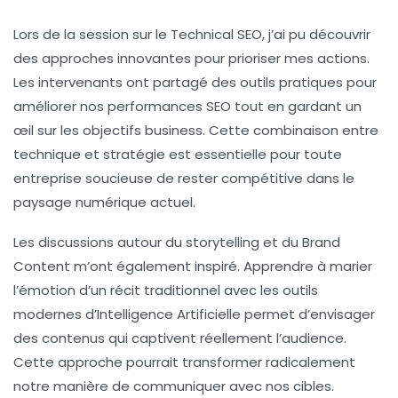
Lors de la session sur le
Technical SEO
, j’ai pu découvrir
des approches innovantes pour prioriser mes actions.
Les intervenants ont partagé des outils pratiques pour
améliorer nos performances SEO tout en gardant un
œil sur les
objectifs business
. Cette combinaison entre
technique et stratégie est essentielle pour toute
entreprise soucieuse de rester compétitive dans le
paysage numérique actuel.
Les discussions autour du
storytelling
et du
Brand
Content
m’ont également inspiré. Apprendre à marier
l’émotion d’un récit traditionnel avec les outils
modernes d’
Intelligence Artificielle
permet d’envisager
des contenus qui captivent réellement l’audience.
Cette approche pourrait transformer radicalement
notre manière de communiquer avec nos cibles.