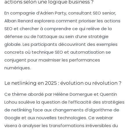
actions selon une logique business ?
En compagnie d’
Adrien Party
, consultant SEO senior,
Alban Renard explorera comment prioriser les actions
SEO et chercher à comprendre ce qui relève de la
défense ou de l’attaque au sein d’une stratégie
globale. Les participants découvriront des exemples
concrets où
technique SEO
et
automatisation
se
conjugent pour maximiser les performances
numériques.
Le netlinking en 2025 : évolution ou révolution ?
Ce thème abordé par
Hélène Domergue
et
Quentin
Lohou
soulève la question de l’efficacité des stratégies
de netlinking face aux changements d’algorithme de
Google et aux nouvelles technologies. Ce webinar
visera à analyser les transformations irréversibles du