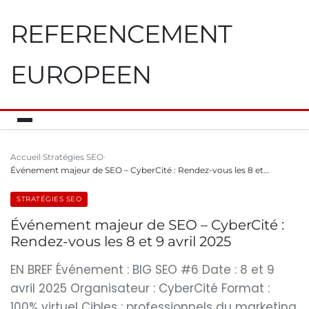
REFERENCEMENT
EUROPEEN
Accueil
Stratégies SEO
Événement majeur de SEO – CyberCité : Rendez-vous les 8 et…
STRATÉGIES SEO
Événement majeur de SEO – CyberCité :
Rendez-vous les 8 et 9 avril 2025
EN BREF Événement : BIG SEO #6 Date : 8 et 9
avril 2025 Organisateur : CyberCité Format :
100% virtuel Cibles : professionnels du marketing