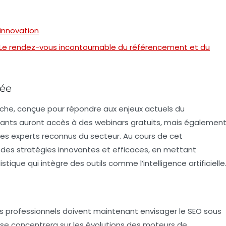
’innovation
 Le rendez-vous incontournable du référencement et du
iée
che, conçue pour répondre aux enjeux actuels du
pants auront accès à des
webinars gratuits
, mais égalemen
s experts reconnus du secteur. Au cours de cet
des stratégies innovantes et efficaces, en mettant
tique qui intègre des outils comme l’intelligence artificielle
es professionnels doivent maintenant envisager le SEO sous
 se concentrera sur les évolutions des moteurs de