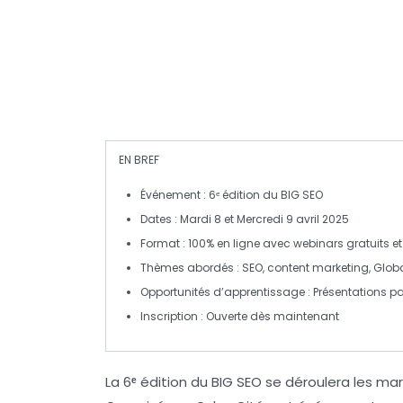
EN BREF
Événement
: 6ᵉ édition du
BIG SEO
Dates
: Mardi 8 et Mercredi 9 avril 2025
Format
: 100% en ligne avec
webinars gratuits
e
Thèmes abordés
:
SEO
,
content marketing
,
Glob
Opportunités d’apprentissage
: Présentations p
Inscription
: Ouverte dès maintenant
La
6ᵉ édition du BIG SEO
se déroulera les
mard