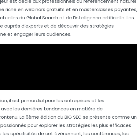
eur est dédié aux professionnels du
référencement naturel
e riche en
webinars gratuits
et en
masterclasses payantes
actuelles du
Global Search
et de l’
intelligence artificielle
. Les
re auprès d’experts et de découvrir des stratégies
ligne et engager leurs audiences.
n, il est primordial pour les entreprises et les
r avec les dernières tendances en matière de
contenu. La 6ème édition du BIG SEO se présente comme un
passionnés pour explorer les stratégies les plus efficaces
 les spécificités de cet événement, les conférences, les