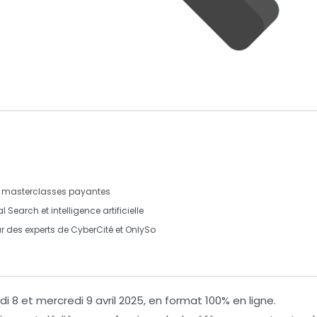
t
masterclasses payantes
al Search
et
intelligence artificielle
ar des experts de
CyberCité
et
OnlySo
i 8 et mercredi 9 avril 2025
, en format
100% en ligne
.