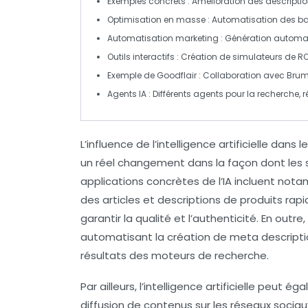
Exemples concrets
: Amélioration des descripti
Optimisation en masse
: Automatisation des bal
Automatisation marketing
: Génération automat
Outils interactifs
: Création de simulateurs de ROI 
Exemple de Goodflair
: Collaboration avec Brum
Agents IA
: Différents agents pour la recherche, ré
L’influence de
l’intelligence artificielle
dans l
un réel changement dans la façon dont les s
applications concrètes de l’IA incluent not
des articles et descriptions de produits ra
garantir la qualité et l’authenticité. En outre, l’
automatisant la création de
meta descripti
résultats des moteurs de recherche.
Par ailleurs, l’intelligence artificielle peut é
diffusion de contenus sur les réseaux sociau