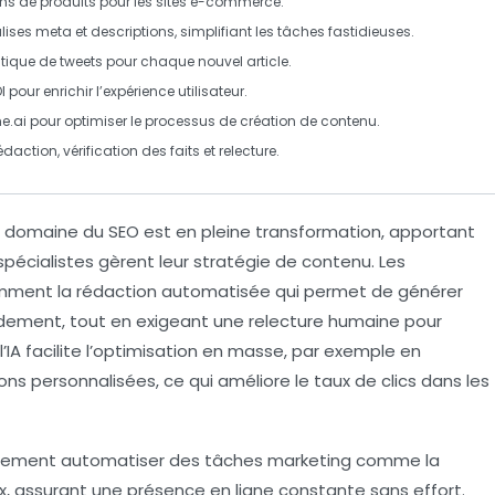
ons de produits pour les sites e-commerce.
ises meta et descriptions, simplifiant les tâches fastidieuses.
ique de tweets pour chaque nouvel article.
pour enrichir l’expérience utilisateur.
e.ai pour optimiser le processus de création de contenu.
daction, vérification des faits et relecture.
e domaine du
SEO
est en pleine transformation, apportant
pécialistes gèrent leur stratégie de contenu. Les
amment la
rédaction automatisée
qui permet de générer
pidement, tout en exigeant une relecture humaine pour
IA facilite l’
optimisation en masse
, par exemple en
ons
personnalisées, ce qui améliore le taux de clics dans les
galement
automatiser des tâches marketing
comme la
x, assurant une présence en ligne constante sans effort.