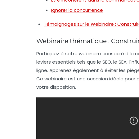
Ignorer la concurrence
Témoignages sur le Webinaire : Construir
Webinaire thématique : Construire
Participez à notre webinaire consacré à la
c
leviers
essentiels tels que le
SEO
, le
SEA
, l’
inf
ligne
. Apprenez également à éviter les
pièg
Ce webinaire est une occasion idéale pour opt
votre disposition.