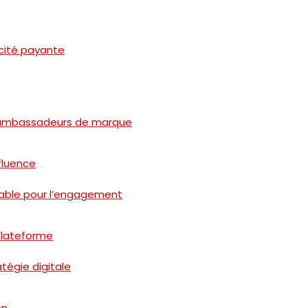
licité payante
des ambassadeurs de marque
fluence
rnable pour l’engagement
plateforme
atégie digitale
on