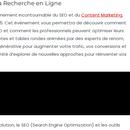
a Recherche en Ligne
vénement incontournable du
SEO
et du
Content Marketing
,
25
. Cet événement vous permettra de découvrir comment
O
et comment les professionnels peuvent optimiser leurs
notes et tables rondes animées par des experts de renom,
IA générative pour augmenter votre
trafic
, vos
conversions
et
nité d’explorer de nouvelles approches pour réinventer vos
lution, le
SEO
(Search Engine Optimization) et les outils