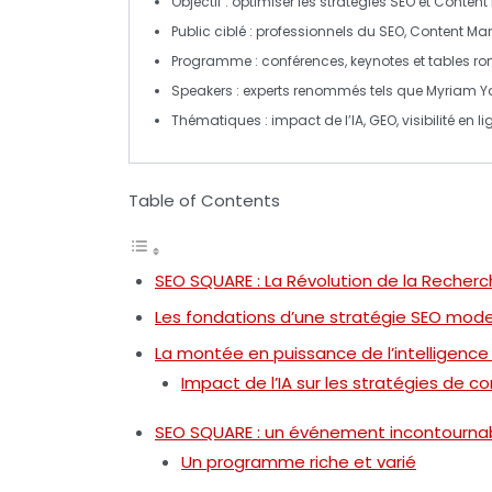
Objectif
: optimiser les stratégies
SEO
et
Content 
Public ciblé
: professionnels du
SEO
,
Content Mar
Programme
: conférences, keynotes et tables r
Speakers
: experts renommés tels que
Myriam Y
Thématiques
: impact de l’
IA
,
GEO
, visibilité en
Table of Contents
SEO SQUARE : La Révolution de la Recherc
Les fondations d’une stratégie SEO mod
La montée en puissance de l’intelligence a
Impact de l’IA sur les stratégies de c
SEO SQUARE : un événement incontourna
Un programme riche et varié