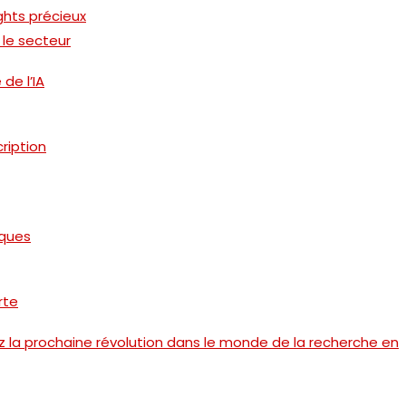
ghts précieux
 le secteur
de l’IA
ription
iques
rte
la prochaine révolution dans le monde de la recherche en