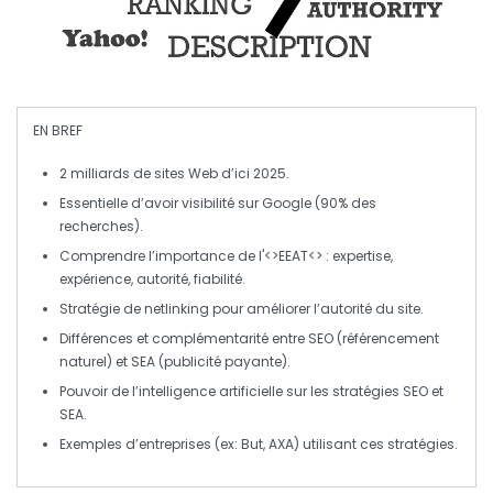
EN BREF
2 milliards de sites Web
d’ici 2025.
Essentielle d’avoir
visibilité
sur
Google
(90% des
recherches).
Comprendre l’importance de l'<>EEAT<> :
expertise
,
expérience
,
autorité
,
fiabilité
.
Stratégie de
netlinking
pour améliorer l’
autorité
du site.
Différences et complémentarité entre
SEO
(référencement
naturel) et
SEA
(publicité payante).
Pouvoir de l’
intelligence artificielle
sur les stratégies SEO et
SEA.
Exemples d’entreprises (ex:
But
,
AXA
) utilisant ces stratégies.