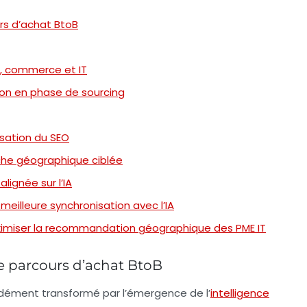
urs d’achat BtoB
g, commerce et IT
tion en phase de sourcing
isation du SEO
che géographique ciblée
lignée sur l’IA
 meilleure synchronisation avec l’IA
aximiser la recommandation géographique des PME IT
le parcours d’achat BtoB
dément transformé par l’émergence de l’
intelligence