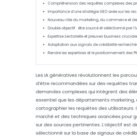
Compréhension des
requêtes complexes
des pr
Importance d’une stratégie
GEO
axée sur les
re
Nouveau rôle du
marketing
, du
commerce
et de 
Double objectif : être
sourcé
et
séléctionné
par l’I
Expertise sectorielle et preuves
business
cruciales
Adaptation aux
signals de crédibilité
recherchés 
Rendre les expertises et le positionnement des
P
Les
IA génératives
révolutionnent les parcour
d’être recommandées sur des requêtes tran
demandes complexes qui intègrent des éléme
essentiel que les départements
marketing
,
cartographier les requêtes des utilisateurs
marché et des techniques avancées pour gar
sur des sources pertinentes. L’objectif est d
sélectionné sur la base de
signaux de crédibi