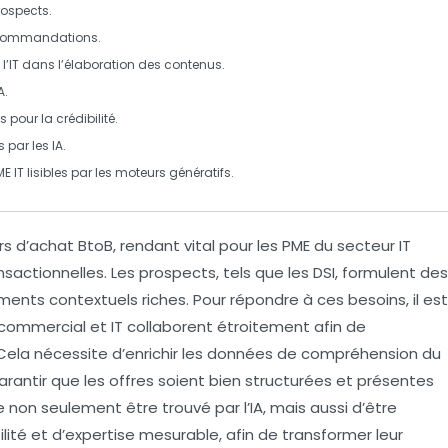
ospects.
commandations
.
l’
IT
dans l’élaboration des contenus.
A.
 pour la crédibilité.
par les IA.
ME IT
lisibles par les moteurs génératifs.
s d’achat BtoB, rendant vital pour les PME du secteur IT
sactionnelles. Les
prospects
, tels que les DSI, formulent des
nts contextuels riches. Pour répondre à ces besoins, il est
commercial
et
IT
collaborent étroitement afin de
. Cela nécessite d’enrichir les données de compréhension du
antir que les offres soient bien structurées et présentes
e non seulement être trouvé par l’IA, mais aussi d’être
lité
et d’expertise mesurable, afin de transformer leur