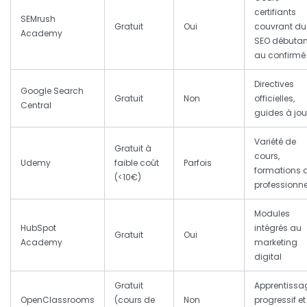
certifiants
SEMrush
Gratuit
Oui
couvrant du
Academy
SEO débutan
au confirmé
Directives
Google Search
Gratuit
Non
officielles,
Central
guides à jou
Variété de
Gratuit à
cours,
Udemy
faible coût
Parfois
formations 
(<10€)
professionne
Modules
HubSpot
intégrés au
Gratuit
Oui
Academy
marketing
digital
Gratuit
Apprentissa
OpenClassrooms
(cours de
Non
progressif et