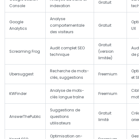
Gratuit
Console
indexation
tec
Analyse
Google
Opti
comportementale
Gratuit
Analytics
UX
des visiteurs
Gratuit
Audit complet SEO
Audi
Screaming Frog
(version
technique
de 
limitée)
Recherche de mots-
Opt
Ubersuggest
Freemium
clés, suggestions
et 
Analyse de mots-
Cib
KWFinder
Freemium
clés longue traîne
mot
Suggestions de
Gratuit
Cré
AnswerThePublic
questions
limité
orie
utilisateurs
Optimisation on-
Gest