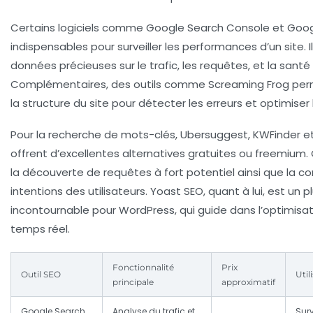
Certains logiciels comme
Google Search Console
et
Goog
indispensables pour surveiller les performances d’un site. I
données précieuses sur le trafic, les requêtes, et la santé
Complémentaires, des outils comme
Screaming Frog
perm
la structure du site pour détecter les erreurs et optimiser 
Pour la recherche de mots-clés,
Ubersuggest
,
KWFinder
e
offrent d’excellentes alternatives gratuites ou freemium. C
la découverte de requêtes à fort potentiel ainsi que la 
intentions des utilisateurs.
Yoast SEO
, quant à lui, est un p
incontournable pour WordPress, qui guide dans l’optimisa
temps réel.
Fonctionnalité
Prix
Outil SEO
Uti
principale
approximatif
Google Search
Analyse du trafic et
Surv