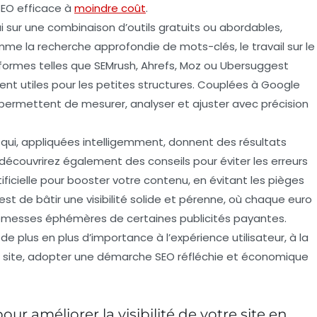
SEO efficace à
moindre coût
.
ui sur une combinaison d’outils gratuits ou abordables,
e la recherche approfondie de mots-clés, le travail sur le
teformes telles que SEMrush, Ahrefs, Moz ou Ubersuggest
ent utiles pour les petites structures. Couplées à Google
permettent de mesurer, analyser et ajuster avec précision
qui, appliquées intelligemment, donnent des résultats
découvrirez également des conseils pour éviter les erreurs
tificielle pour booster votre contenu, en évitant les pièges
 est de bâtir une visibilité solide et pérenne, où chaque euro
promesses éphémères de certaines publicités payantes.
e plus en plus d’importance à l’expérience utilisateur, à la
u site, adopter une démarche SEO réfléchie et économique
ur améliorer la visibilité de votre site en