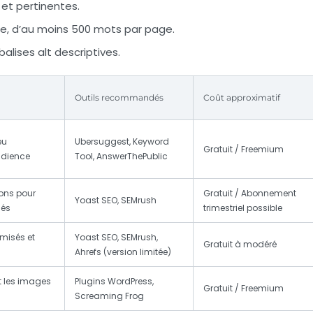
 et pertinentes.
ée, d’au moins 500 mots par page.
lises alt descriptives.
Outils recommandés
Coût approximatif
eu
Ubersuggest, Keyword
Gratuit / Freemium
audience
Tool, AnswerThePublic
ions pour
Gratuit / Abonnement
Yoast SEO, SEMrush
lés
trimestriel possible
imisés et
Yoast SEO, SEMrush,
Gratuit à modéré
Ahrefs (version limitée)
t les images
Plugins WordPress,
Gratuit / Freemium
Screaming Frog