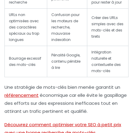
recherche
pour rester à jour
URLs non
Confusion pour
Créer des URLs
optimisées avec
les moteurs de
simples avec des
des caractères
recherche,
mots-clés et des
spéciaux ou trop
mauvaise
tirets
longues
indexation
Intégration
Pénalité Google,
Bourrage excessif
naturelle et
contenu pénible
des mots-clés
contextuelle des
à lire
mots-clés
Une stratégie de mots-clés bien menée garantit un
référencement
économique car elle évite le gaspillage
des efforts sur des expressions inefficaces tout en
attirant un trafic pertinent et qualifié.
Découvrez comment optimiser votre SEO à petit prix
avec une bonne recherche de mots-clés