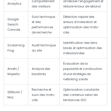
comportement
améliorer l’engagement et
Analytics
des visiteurs
réduire le taux de rebond
Suivi technique
Détection rapide des
Google
et des
erreurs d’indexation et
Search
performances
optimisation des mots-
Console
de recherche
clés
Identification des liens
Screaming
Audit technique
brisés et optimisation des
Frog
du site
métadonnées
Évaluation de la
Ahrefs /
Analyse des
popularité et construction
Majestic
backlinks
d’une stratégie de
netlinking solide
Recherche et
Optimisation constante
SEMrush /
suivi des mots-
des contenus selon les
Moz
clés
tendances SEO