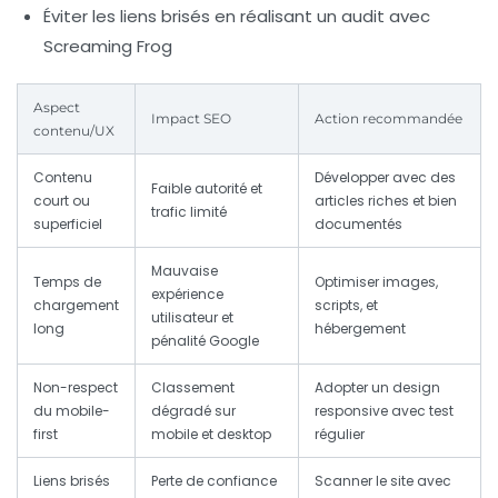
Éviter les liens brisés en réalisant un audit avec
Screaming Frog
Aspect
Impact SEO
Action recommandée
contenu/UX
Contenu
Développer avec des
Faible autorité et
court ou
articles riches et bien
trafic limité
superficiel
documentés
Mauvaise
Temps de
Optimiser images,
expérience
chargement
scripts, et
utilisateur et
long
hébergement
pénalité Google
Non-respect
Classement
Adopter un design
du mobile-
dégradé sur
responsive avec test
first
mobile et desktop
régulier
Liens brisés
Perte de confiance
Scanner le site avec