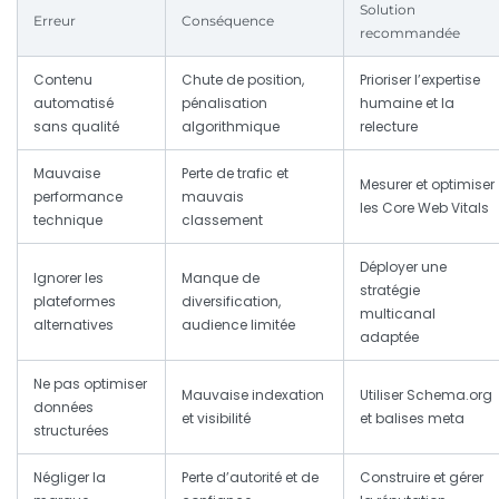
Solution
Erreur
Conséquence
recommandée
Contenu
Chute de position,
Prioriser l’expertise
automatisé
pénalisation
humaine et la
sans qualité
algorithmique
relecture
Mauvaise
Perte de trafic et
Mesurer et optimiser
performance
mauvais
les Core Web Vitals
technique
classement
Déployer une
Ignorer les
Manque de
stratégie
plateformes
diversification,
multicanal
alternatives
audience limitée
adaptée
Ne pas optimiser
Mauvaise indexation
Utiliser Schema.org
données
et visibilité
et balises meta
structurées
Négliger la
Perte d’autorité et de
Construire et gérer