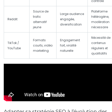
contrôle
Source de
Plateforme
Large audience
trafic
hétérogène,
Reddit
engagée,
alternatif
modération
diversification
jeune
nécessaire
Nécessité de
Formats
Engagement
TikTok /
contenus
courts, vidéo
fort, viralité
YouTube
réguliers et
marketing
naturelle
qualitatifs
Adapter sa stratégie SEO à l’évolution des