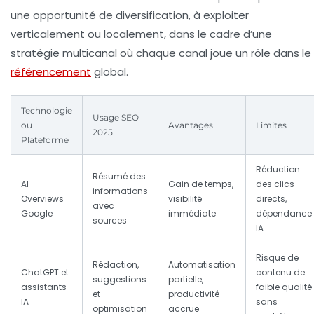
une opportunité de diversification, à exploiter
verticalement ou localement, dans le cadre d’une
stratégie multicanal où chaque canal joue un rôle dans le
référencement
global.
Technologie
Usage SEO
ou
Avantages
Limites
2025
Plateforme
Réduction
Résumé des
AI
Gain de temps,
des clics
informations
Overviews
visibilité
directs,
avec
Google
immédiate
dépendance
sources
IA
Risque de
Rédaction,
Automatisation
ChatGPT et
contenu de
suggestions
partielle,
assistants
faible qualité
et
productivité
IA
sans
optimisation
accrue