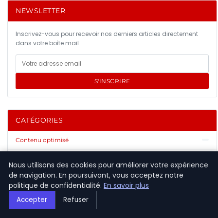
NEWSLETTER
Inscrivez-vous pour recevoir nos derniers articles directement
dans votre boîte mail.
S'INSCRIRE
CATÉGORIES
Contenu optimisé
Marketing Digital
Nous utilisons des cookies pour améliorer votre expérience
de navigation. En poursuivant, vous acceptez notre
Outils SEO
politique de confidentialité.
En savoir plus
Outils et Ressources SEO
Accepter
Refuser
Référencement Naturel