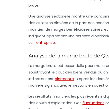
brute
.
Une analyse sectorielle montre une concurr
des attentes élevées de la part des consom
maintien de marges bénéficiaires saines, e
indiquent également une attente d’optimis
sur l’
entreprise
.
Analyse de la marge brute de Q
La
marge brute
est essentielle pour mesurer l
soustrayant le coût des biens vendus du chif
indicateur est
alarmante
. D’après les derni
manière significative, remettant en question
Les résultats financiers les plus récents i
des coûts d’exploitation. Ces
fluctuations
on