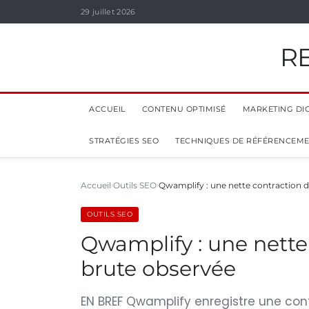
29 juillet 2026
R
ACCUEIL
CONTENU OPTIMISÉ
MARKETING DIG
STRATÉGIES SEO
TECHNIQUES DE RÉFÉRENCEM
Accueil
Outils SEO
Qwamplify : une nette contraction 
OUTILS SEO
Qwamplify : une nette
brute observée
EN BREF Qwamplify enregistre une cont