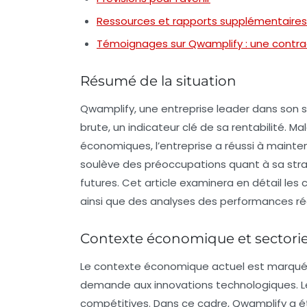
Ressources et rapports supplémentaires
Témoignages sur Qwamplify : une contra
Résumé de la situation
Qwamplify, une entreprise leader dans son s
brute
, un indicateur clé de sa rentabilité. 
économiques, l’entreprise a réussi à mainteni
soulève des préoccupations quant à sa str
futures. Cet article examinera en détail le
ainsi que des analyses des performances réc
Contexte économique et sectorie
Le contexte économique actuel est marqué p
demande aux innovations technologiques. Le
compétitives. Dans ce cadre, Qwamplify a ét