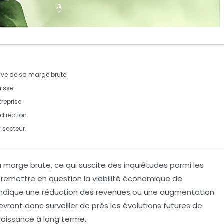
ive
de sa
marge brute
.
isse.
treprise.
direction.
 secteur.
sa marge brute
, ce qui suscite des inquiétudes parmi les
t remettre en question la
viabilité économique
de
 indique une
réduction des revenues
ou une
augmentation
evront donc surveiller de près les évolutions futures de
roissance
à long terme.