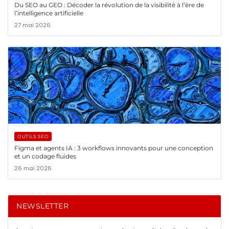
Du SEO au GEO : Décoder la révolution de la visibilité à l’ère de
l’intelligence artificielle
27 mai 2026
OUTILS SEO
Figma et agents IA : 3 workflows innovants pour une conception
et un codage fluides
26 mai 2026
NEWSLETTER