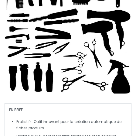
EN BREF
ProList.fr
: Outil innovant pour la
création automatique
de
fiches produits.