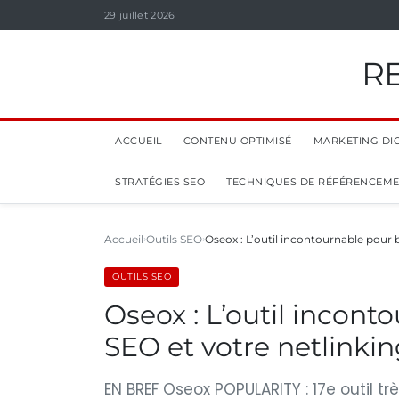
29 juillet 2026
R
ACCUEIL
CONTENU OPTIMISÉ
MARKETING DIG
STRATÉGIES SEO
TECHNIQUES DE RÉFÉRENCEM
Accueil
Outils SEO
Oseox : L’outil incontournable pour
OUTILS SEO
Oseox : L’outil incont
SEO et votre netlinki
EN BREF Oseox POPULARITY : 17e outil tr