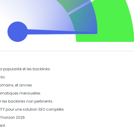
la
popularité
et les
backlinks
.
lic.
domains
, et
ancres
.
tomatiques mensuelles.
r les
backlinks
non pertinents.
ITY
pour une solution SEO complète.
l’horizon 2026.
ent.