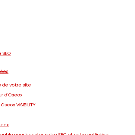
e SEO
nées
 de votre site
ur d’Oseox
Oseox VISIBILITY
seox
rnable pour booster votre SEO et votre netlinking