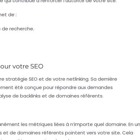
i contribue à renforcer l’autorité de votre site.
met de :
s de recherche.
pour votre SEO
otre stratégie SEO et de votre netlinking. Sa dernière
alement été conçue pour répondre aux demandes
alyse de backlinks et de domaines référents.
tanément les métriques liées à n’importe quel domaine. En u
s
et de
domaines référents
pointent vers votre site.
Cela