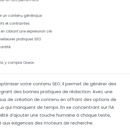
er un contenu
générique
.
fs et contraintes.
en ciblant une expression clé.
eilleures pratiques
SEO
.
antité.
ils, y compris Oseox.
optimiser votre contenu
SEO
. Il permet de générer des
égrant des bonnes pratiques de rédaction. Avec une
essus de création de contenu en offrant des options de
ux qui manquent de temps. En se concentrant sur l’
IA
ilité d’ajouter une touche humaine à chaque texte,
té aux exigences des moteurs de recherche.