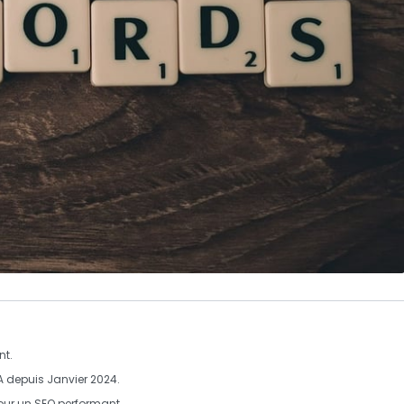
nt.
A
depuis Janvier 2024.
pour un
SEO
performant.