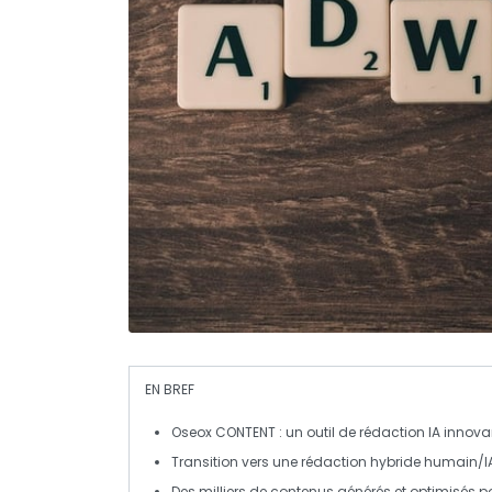
EN BREF
Oseox CONTENT
: un outil de rédaction IA innova
Transition vers une rédaction
hybride humain/I
Des milliers de contenus générés et optimisés 