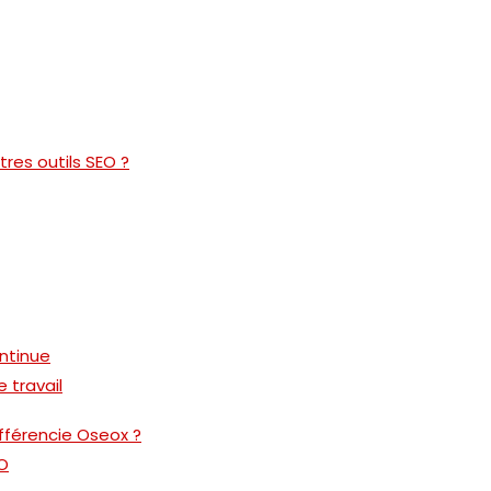
tres outils SEO ?
ntinue
e travail
ifférencie Oseox ?
EO