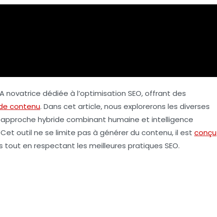
IA
novatrice dédiée à l’
optimisation SEO
, offrant des
 de contenu
. Dans cet article, nous explorerons les diverses
on approche hybride combinant
humaine
et
intelligence
Cet outil ne se limite pas à générer du contenu, il est
conçu
s tout en respectant les meilleures pratiques
SEO
.