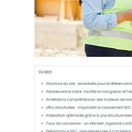
EN BREF
Structure du site
: essentielle pour le
référenceme
Arborescence
claire : facilite la navigation et l’e
Améliore la
compréhension
des moteurs de rec
URLs structurées
: impactent le
classement SEO
.
Indexation
optimisée grâce à une structure bien 
Taux de conversion
: un site bien organisé contr
Performance SEO
: directement liée à l’architectu