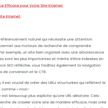
Efficace pour Votre Site Internet
ite Internet
O
référencement naturel
qui nécessite une attention
permet aux moteurs de recherche de comprendre
 Par exemple, un site bien organisé avec une arborescence
es sont les plus importantes et mérite d’être indexées en
nce SEO
réfléchie, vous facilitez également la navigation
x de conversion
et le
CTR
.
 il est crucial de créer des
URLs structurées
qui reflètent le
RL comme «
mon-
» est beaucoup plus explicite qu’une URL aléatoire. Cela
che de crawler votre site de manière efficace, mais crée