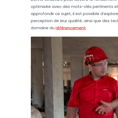
optimisée avec des
mots-clés
pertinents et
approfondir ce sujet, il est possible d’explor
perception de leur qualité, ainsi que des te
domaine du
référencement
.