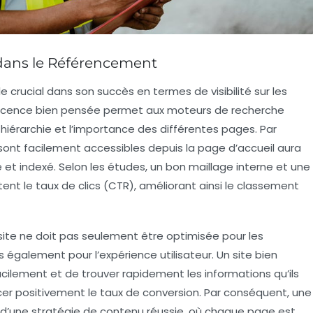
 dans le Référencement
le crucial dans son succès en termes de visibilité sur les
scence bien pensée
permet aux
moteurs de recherche
iérarchie et l’importance des différentes pages. Par
 sont facilement accessibles depuis la page d’accueil aura
é
et indexé. Selon les études, un bon maillage interne et une
tent le taux de
clics
(CTR), améliorant ainsi le classement
site
ne doit pas seulement être optimisée pour les
également pour l’expérience utilisateur. Un site bien
cilement et de trouver rapidement les informations qu’ils
cer positivement le taux de
conversion
. Par conséquent, une
 d’une
stratégie de contenu
réussie, où chaque page est