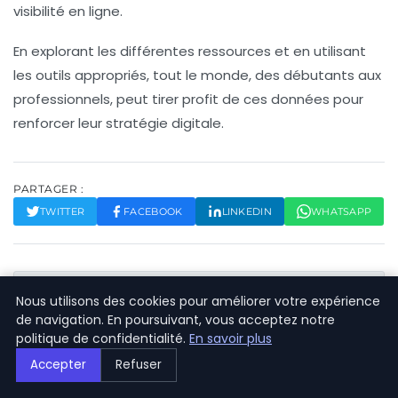
visibilité en ligne
.
En explorant les différentes ressources et en utilisant
les outils appropriés, tout le monde, des débutants aux
professionnels, peut tirer profit de ces données pour
renforcer leur stratégie digitale.
PARTAGER :
TWITTER
FACEBOOK
LINKEDIN
WHATSAPP
Nous utilisons des cookies pour améliorer votre expérience
de navigation. En poursuivant, vous acceptez notre
politique de confidentialité.
En savoir plus
Accepter
Refuser
Vincent Brun