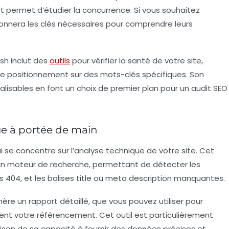
 et permet d’étudier la concurrence. Si vous souhaitez
donnera les clés nécessaires pour comprendre leurs
ush inclut des
outils
pour vérifier la santé de votre site,
otre positionnement sur des mots-clés spécifiques. Son
alisables en font un choix de premier plan pour un audit SEO
ue à portée de main
ui se concentre sur l’analyse technique de votre site. Cet
 à un moteur de recherche, permettant de détecter les
s 404, et les balises title ou meta description manquantes.
ère un rapport détaillé, que vous pouvez utiliser pour
sent votre référencement. Cet outil est particulièrement
aison de sa capacité à fournir des données précises et