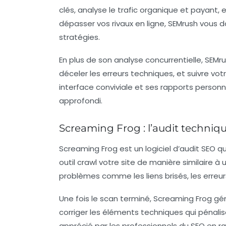
clés, analyse le trafic organique et payant,
dépasser vos rivaux en ligne, SEMrush vous 
stratégies.
En plus de son analyse concurrentielle, SEMr
déceler les erreurs techniques, et suivre v
interface conviviale et ses rapports personn
approfondi.
Screaming Frog : l’audit techniq
Screaming Frog
est un logiciel d’audit SEO q
outil crawl votre site de manière similaire
problèmes comme les liens brisés, les erreur
Une fois le scan terminé, Screaming Frog gén
corriger les éléments techniques qui pénali
apprécié par les professionnels du SEO en r