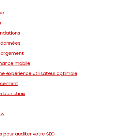
ue
s
andations
de données
 chargement
rmance mobile
une expérience utilisateur optimale
cacement
le bon choix
ow
s pour auditer votre SEO