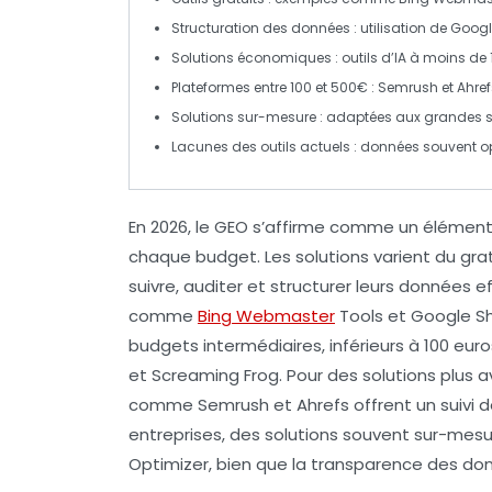
Structuration des données
: utilisation de
Googl
Solutions économiques
: outils d’IA à moins de
Plateformes entre 100 et 500€
:
Semrush
et
Ahref
Solutions sur-mesure
: adaptées aux grandes st
Lacunes des outils actuels
: données souvent op
En 2026, le
GEO
s’affirme comme un élément 
chaque budget. Les solutions varient du
gra
suivre, auditer et structurer leurs données e
comme
Bing Webmaster
Tools
et
Google S
budgets intermédiaires, inférieurs à 100 euro
et
Screaming Frog
. Pour des solutions plus
comme
Semrush
et
Ahrefs
offrent un suivi d
entreprises, des solutions souvent sur-me
Optimizer
, bien que la
transparence des do