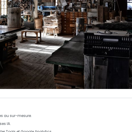
ites au sur-mesure.
ses IA.
er Tools
et
Google Analytics
.