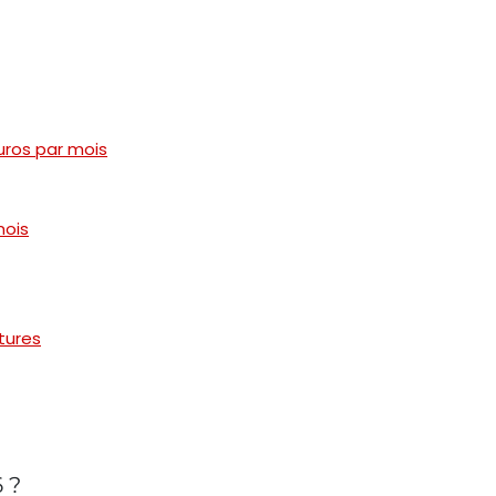
uros par mois
mois
tures
 ?