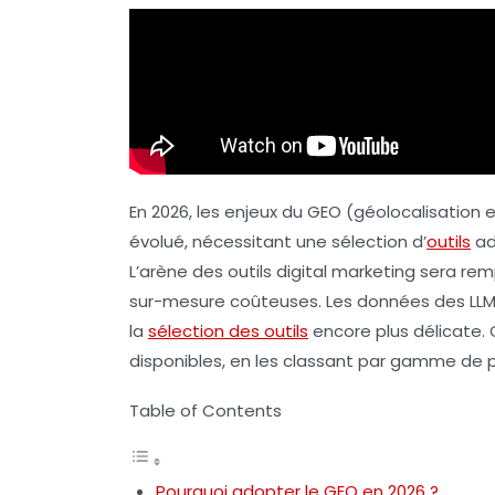
En 2026, les enjeux du
GEO
(géolocalisation 
évolué, nécessitant une sélection d’
outils
ad
L’arène des
outils digital marketing
sera remp
sur-mesure coûteuses. Les données des
LL
la
sélection des outils
encore plus délicate. C
disponibles, en les classant par gamme de pri
Table of Contents
Pourquoi adopter le GEO en 2026 ?