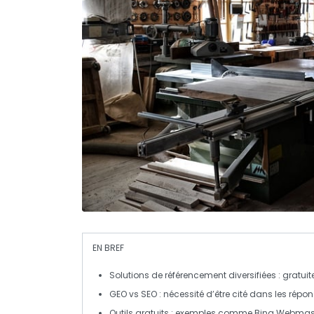
EN BREF
Solutions de référencement
diversifiées : gratu
GEO vs SEO
: nécessité d’être cité dans les répon
Outils gratuits
: exemples comme
Bing Webmast