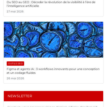
Du SEO au GEO : Décoder la révolution de la visibilité à l’ère de
l’intelligence artificielle
27 mai 2026
OUTILS SEO
Figma et agents IA : 3 workflows innovants pour une conception
et un codage fluides
26 mai 2026
NEWSLETTER